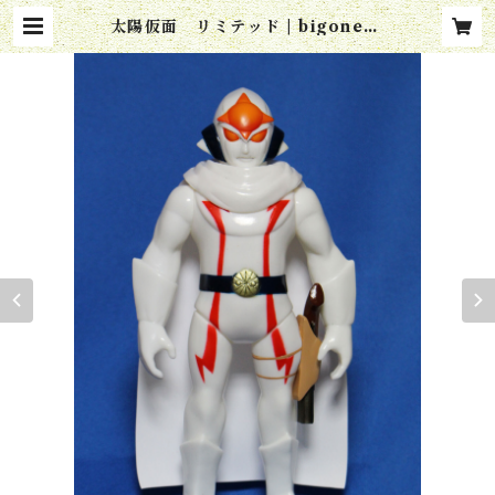
太陽仮面 リミテッド | bigonecr
aft