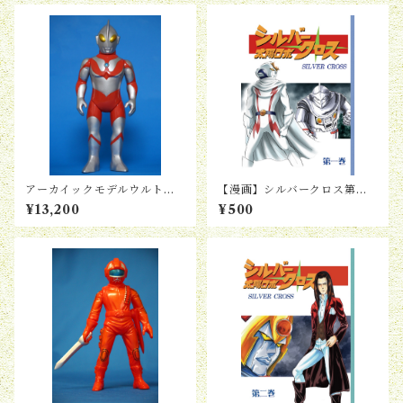
アーカイックモデルウルトラ
【漫画】シルバークロス第１
マン
巻
¥13,200
¥500