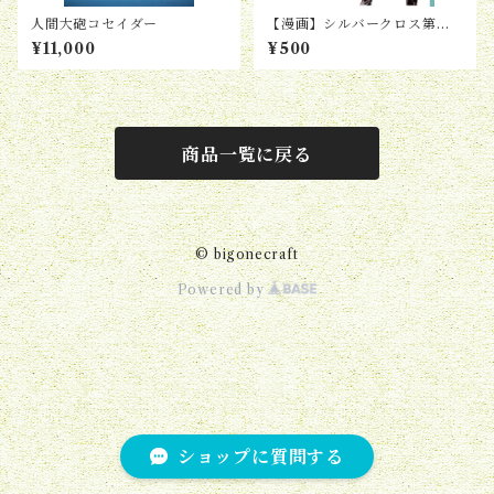
人間大砲コセイダー
【漫画】シルバークロス第２
巻
¥11,000
¥500
商品一覧に戻る
© bigonecraft
Powered by
ショップに質問する