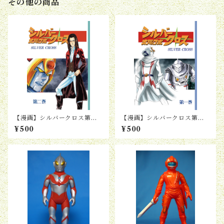
その他の商品
【漫画】シルバークロス第２
【漫画】シルバークロス第１
巻
巻
¥500
¥500