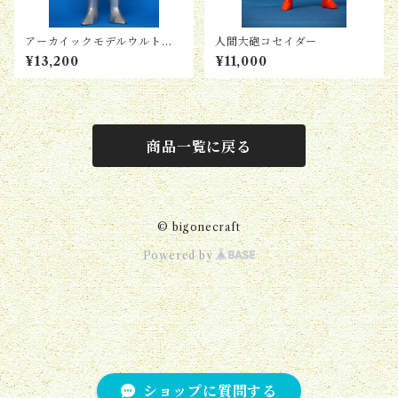
アーカイックモデルウルトラ
人間大砲コセイダー
マン
¥13,200
¥11,000
商品一覧に戻る
© bigonecraft
Powered by
ショップに質問する